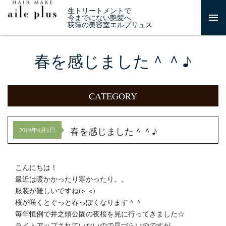
生トリートメントで
今までにない艶髪へ
荻窪の美容室エルプリュス
春を感じました＾＾♪
CATEGORY
春を感じました＾＾♪
2019年4月1日
こんにちは！
最近は暖かかったり寒かったり。。
服装が難しいですね(>_<)
桜が咲くとぐっと春っぽくなります＾＾
毎年恒例で井之頭公園の夜桜を見に行ってきました☆
ライトアップされていないので見づらいのですが